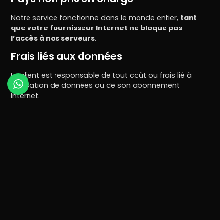
Notre service fonctionne dans le monde entier,
tant
que votre fournisseur Internet ne bloque pas
l’accès à nos serveurs
.
Frais liés aux données
Le client est responsable de tout coût ou frais lié à
l’utilisation de données ou de son abonnement
Internet.
Informations fournies
Les informations communiquées doivent être exactes.
Vous devez être propriétaire ou avoir l’autorisation
d’utiliser le mode de paiement employé pour l’achat.
Modifications des termes et
conditions
Nous pouvons, à tout moment et sans préavis, ajuster
ces Termes et Conditions (y compris notre Politique de